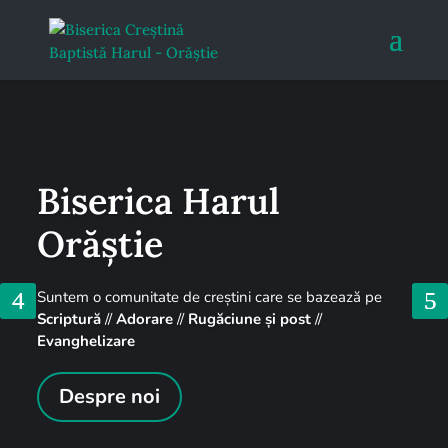
Biserica Harul
Orăștie
Suntem o comunitate de creștini care se bazează pe
Scriptură
//
Adorare
//
Rugăciune și post
//
Evanghelizare
Despre noi