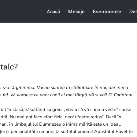
Acasă
Mesaje
Evenimente
Des
tale?
i s-a lărgit inima. Voi nu sunteți la strâmtoare în noi; dar inima
a fel: vă vorbesc ca unor copii ai mei lărgiți-vă și voi! (2 Corinteni
grăbit în clasă, răsuflând cu greu. „Vreau să vă spun o veste” spuse
tă. Nu mai pot face efort fizic, decât foarte redus”. Dacă în
i, în limbajul lui Dumnezeu o inimă mărită este un ideal.
nței și personalității umane; la sufletul omului! Apostolul Pavel le