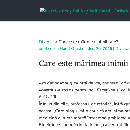
Diverse
>
Care este mărimea inimii tale?
de
Biserica Harul Orastie
|
dec. 20, 2016
|
Diverse
Care este mărimea inimii 
Am dat drumul gurii față de voi, corintenilor! N
voastră s-a strâns pentru noi. Faceți-ne și voi l
6:11-13)
Într-un din zile, profesorul de retorică, intră 
acesta. „Cardiologul mi-a spus că am inima mări
medicină o inimă mărită înseamnă probleme mar
Bineînțeles, ne referim la inima, ca centrul fii