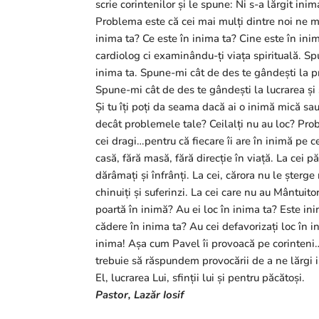
scrie corintenilor și le spune: Ni s-a lărgit i
Problema este că cei mai mulți dintre noi ne 
inima ta? Ce este în inima ta? Cine este în in
cardiolog ci examinându-ți viața spirituală. Spu
inima ta. Spune-mi cât de des te gândești la pro
Spune-mi cât de des te gândești la lucrarea și 
Și tu îți poți da seama dacă ai o inimă mică sa
decât problemele tale? Ceilalți nu au loc? Prob
cei dragi…pentru că fiecare îi are în inimă pe c
casă, fără masă, fără direcție în viață. La cei păr
dărâmați și înfrânți. La cei, cărora nu le șterge 
chinuiți și suferinzi. La cei care nu au Mântuito
poartă în inimă? Au ei loc în inima ta? Este in
cădere în inima ta? Au cei defavorizați loc în 
inima! Așa cum Pavel îi provoacă pe corinteni…
trebuie să răspundem provocării de a ne lărgi 
El, lucrarea Lui, sfinții lui și pentru păcătoși.
Pastor, Lazăr Iosif