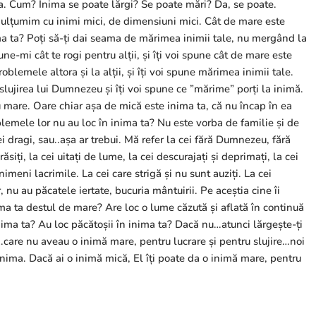
nima. Cum? Inima se poate lărgi? Se poate mări? Da, se poate.
mulțumim cu inimi mici, de dimensiuni mici. Cât de mare este
ima ta? Poți să-ți dai seama de mărimea inimii tale, nu mergând la
ne-mi cât te rogi pentru alții, și îți voi spune cât de mare este
blemele altora și la alții, și îți voi spune mărimea inimii tale.
slujirea lui Dumnezeu și îți voi spune ce ”mărime” porți la inimă.
u mare. Oare chiar așa de mică este inima ta, că nu încap în ea
lemele lor nu au loc în inima ta? Nu este vorba de familie și de
ei dragi, sau..așa ar trebui. Mă refer la cei fără Dumnezeu, fără
ăsiți, la cei uitați de lume, la cei descurajați și deprimați, la cei
nimeni lacrimile. La cei care strigă și nu sunt auziți. La cei
r, nu au păcatele iertate, bucuria mântuirii. Pe aceștia cine îi
ima ta destul de mare? Are loc o lume căzută și aflată în continuă
inima ta? Au loc păcătoșii în inima ta? Dacă nu…atunci lărgește-ți
care nu aveau o inimă mare, pentru lucrare și pentru slujire…noi
inima. Dacă ai o inimă mică, El îți poate da o inimă mare, pentru