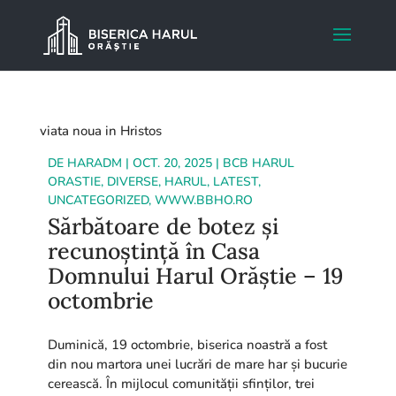
viata noua in Hristos
DE
HARADM
|
OCT. 20, 2025
|
BCB HARUL
ORASTIE
,
DIVERSE
,
HARUL
,
LATEST
,
UNCATEGORIZED
,
WWW.BBHO.RO
Sărbătoare de botez și
recunoștință în Casa
Domnului Harul Orăștie – 19
octombrie
Duminică, 19 octombrie, biserica noastră a fost
din nou martora unei lucrări de mare har și bucurie
cerească. În mijlocul comunității sfinților, trei