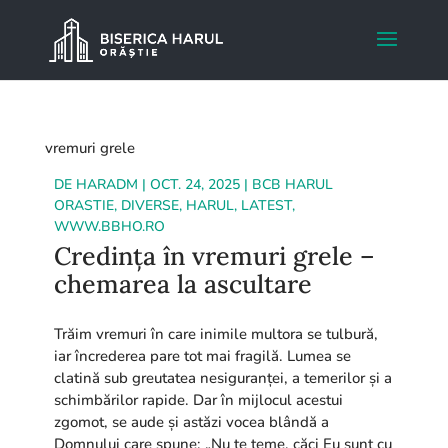
vremuri grele
DE
HARADM
|
OCT. 24, 2025
|
BCB HARUL
ORASTIE
,
DIVERSE
,
HARUL
,
LATEST
,
WWW.BBHO.RO
Credința în vremuri grele –
chemarea la ascultare
Trăim vremuri în care inimile multora se tulbură,
iar încrederea pare tot mai fragilă. Lumea se
clatină sub greutatea nesiguranței, a temerilor și a
schimbărilor rapide. Dar în mijlocul acestui
zgomot, se aude și astăzi vocea blândă a
Domnului care spune: „Nu te teme, căci Eu sunt cu